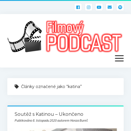
otevřít
menu
ÚVOD
Články označené jako “katina”
PODCASTY
Filmový PODCAST
Soutěž s Katinou – Ukončeno
Publikováno 8. listopadu 2020 autorem Honza Bureš