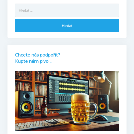
Vyhledávání
Filmový KVÍZ
Registrace
Pravidla
Chcete nás podpořit?
Kupte nám pivo ...
Výsledky
Bonus
Archiv
Podcast NaFilmu