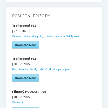
Bonusy
Blog
POSLEDNÍ EPIZODY
Trailerpool #16
Markovy RECeNZE 2025
| 27. 1. 2026 |
Vesmír, starý zbojník, buddy movie a Oddysea
2025
Download Now!
Trailerpool #15
2024
| 30. 12. 2025 |
Další hračky, Král, další Vřískot a ping pong
2023
Download Now!
2022
Filmový PODCAST live
| 18. 12. 2025 |
Vánoční
Bourne’s blog