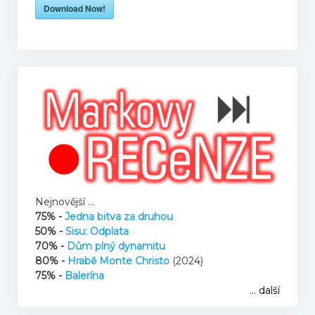
Download Now!
Mikovy mini recenze
Honzův blog
Filmové resty
U televize
Knihy
Nejnovější ...
75% -
Jedna bitva za druhou
50% -
Sisu: Odplata
O nás
70% -
Dům plný dynamitu
80% -
Hrabě Monte Christo
(2024)
75% -
Balerína
Tým
... další