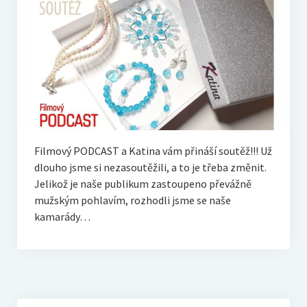
Live
Sólo
RECENZE
Trailerpool
Filmový PODCAST a Katina vám přináší soutěž!!! Už
Když se řekne…
dlouho jsme si nezasoutěžili, a to je třeba změnit.
Jelikož je naše publikum zastoupeno převážně
mužským pohlavím, rozhodli jsme se naše
HOST – rozhovory
kamarády…
Filmové tipy
EXTRA