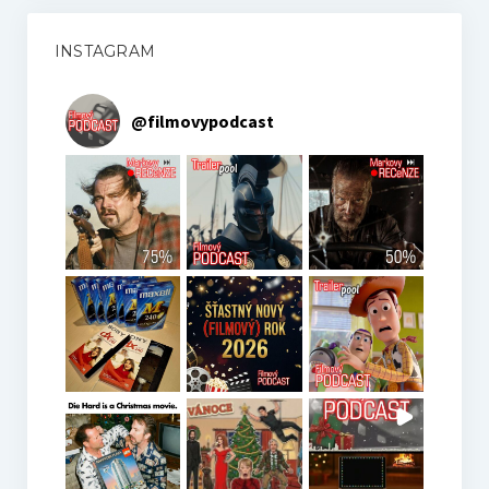
Hosté
INSTAGRAM
Kupte nám pivo
@
filmovypodcast
Co je to Podcast?
Kontakt