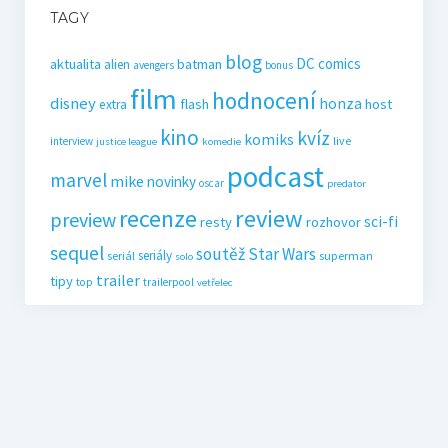
TAGY
blog
DC comics
aktualita
batman
alien
avengers
bonus
film
hodnocení
disney
honza
flash
host
extra
kino
kvíz
komiks
live
interview
justice league
komedie
podcast
marvel
mike
novinky
oscar
predator
recenze
review
preview
sci-fi
resty
rozhovor
sequel
soutěž
Star Wars
seriály
seriál
superman
solo
trailer
tipy
top
trailerpool
vetřelec