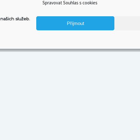
Spravovat Souhlas s cookies
našich služeb.
Příjmout
PŘÁTELÉ A KAMARÁDI
KON
Craft & Furious: S pivem o filmu
✉ po