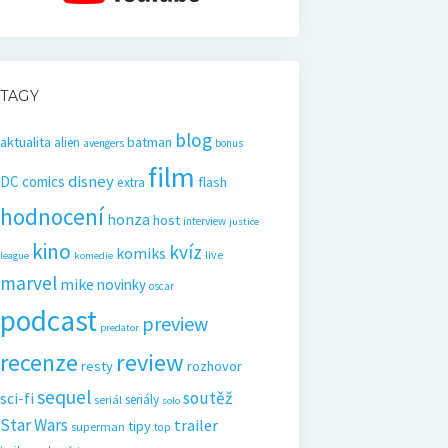
TAGY
blog
aktualita
batman
alien
avengers
bonus
film
disney
DC comics
flash
extra
hodnocení
honza
host
interview
justice
kino
kvíz
komiks
live
league
komedie
marvel
mike
novinky
oscar
podcast
preview
predator
recenze
review
resty
rozhovor
sequel
soutěž
sci-fi
seriály
seriál
solo
Star Wars
trailer
tipy
superman
top