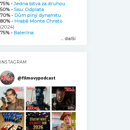
75% -
Jedna bitva za druhou
50% -
Sisu: Odplata
70% -
Dům plný dynamitu
80% -
Hrabě Monte Christo
(2024)
75% -
Balerína
... další
INSTAGRAM
@
filmovypodcast