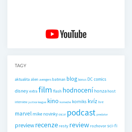
TAGY
blog
DC comics
aktualita
batman
alien
avengers
bonus
film
hodnocení
disney
honza
flash
host
extra
kino
kvíz
komiks
live
interview
justice league
komedie
podcast
marvel
mike
novinky
oscar
predator
recenze
review
preview
sci-fi
resty
rozhovor