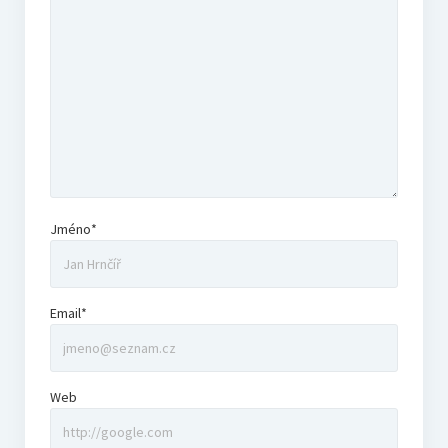
Filmový KVÍZ
Registrace
Pravidla
Výsledky
Jméno*
Bonus
Email*
Archiv
Podcast NaFilmu
Web