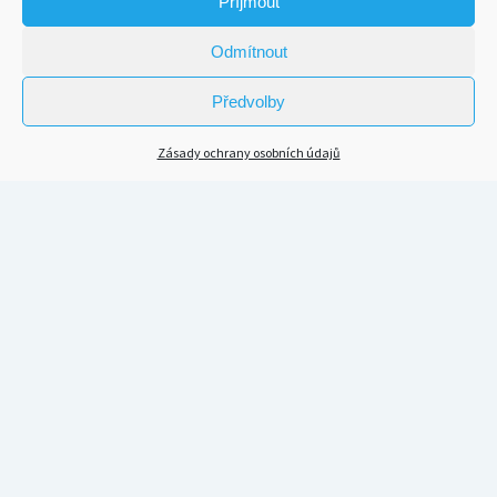
Příjmout
Odmítnout
Předvolby
Zásady ochrany osobních údajů
Scroll
to
the
top
KDE NÁS MŮŽETE POSLOUCHAT
Spotify