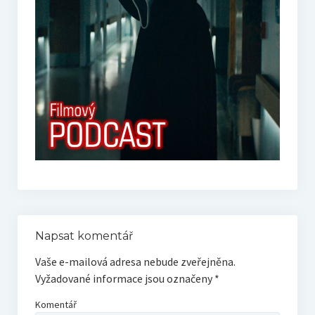
Live
Sólo
RECENZE
Trailerpool
Když se řekne…
HOST – rozhovory
Napsat komentář
Filmové tipy
Vaše e-mailová adresa nebude zveřejněna.
Vyžadované informace jsou označeny
*
EXTRA
Komentář