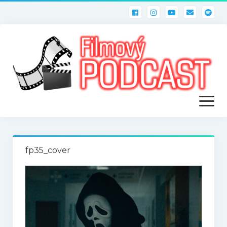
otevřít
menu
ÚVOD
fp35_cover
PODCASTY
Filmový PODCAST