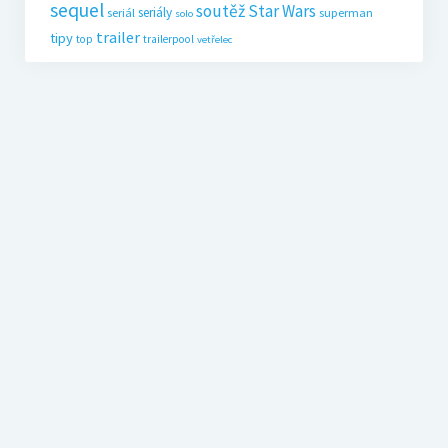
sequel
soutěž
Star Wars
seriály
seriál
superman
solo
trailer
tipy
top
trailerpool
vetřelec