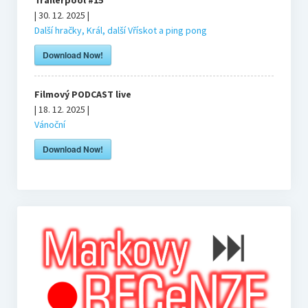
Hosté
| 30. 12. 2025 |
Další hračky, Král, další Vřískot a ping pong
Kupte nám pivo
Download Now!
Co je to Podcast?
Filmový PODCAST live
| 18. 12. 2025 |
Vánoční
Kontakt
Download Now!