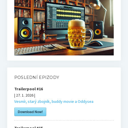
Mikovy mini recenze
Honzův blog
Filmové resty
U televize
POSLEDNÍ EPIZODY
Knihy
Trailerpool #16
| 27. 1. 2026 |
O nás
Vesmír, starý zbojník, buddy movie a Oddysea
Download Now!
Tým
Trailerpool #15