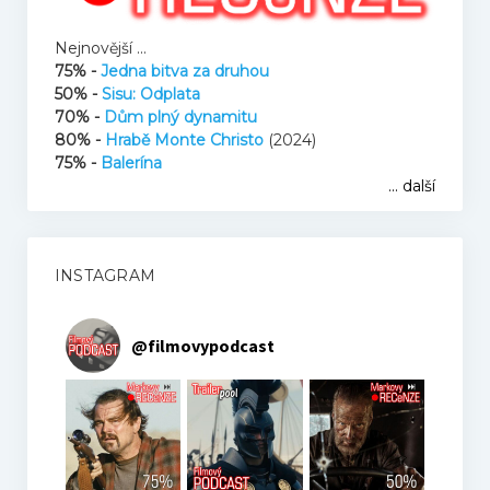
Nejnovější ...
75% -
Jedna bitva za druhou
50% -
Sisu: Odplata
70% -
Dům plný dynamitu
80% -
Hrabě Monte Christo
(2024)
75% -
Balerína
... další
INSTAGRAM
@
filmovypodcast