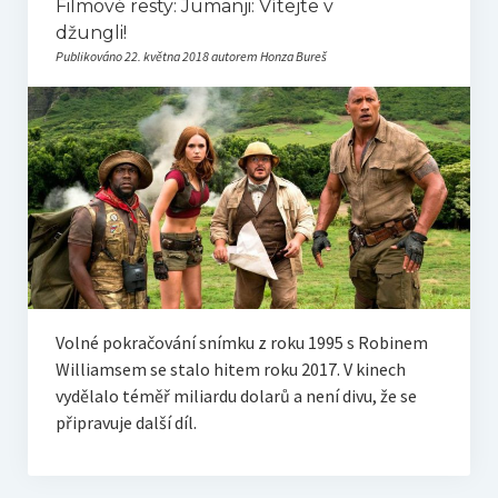
Filmové resty: Jumanji: Vítejte v
džungli!
Filmový KVÍZ
Publikováno 22. května 2018 autorem Honza Bureš
Registrace
Pravidla
Výsledky
Bonus
Volné pokračování snímku z roku 1995 s Robinem
Williamsem se stalo hitem roku 2017. V kinech
Archiv
vydělalo téměř miliardu dolarů a není divu, že se
připravuje další díl.
Podcast NaFilmu