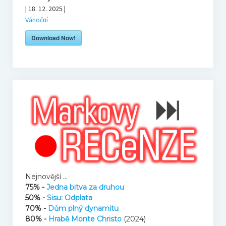
Hosté
| 18. 12. 2025 |
Vánoční
Kupte nám pivo
Download Now!
Co je to Podcast?
Kontakt
Nejnovější ...
75% -
Jedna bitva za druhou
50% -
Sisu: Odplata
70% -
Dům plný dynamitu
80% -
Hrabě Monte Christo
(2024)