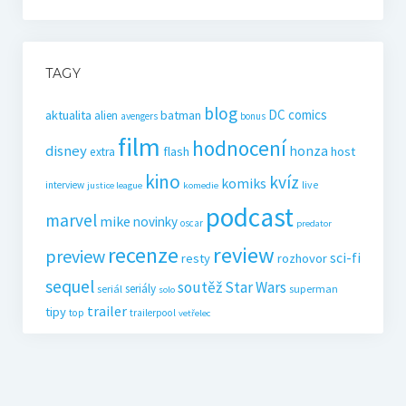
TAGY
blog
DC comics
aktualita
batman
alien
avengers
bonus
film
hodnocení
disney
honza
flash
host
extra
kino
kvíz
komiks
live
interview
justice league
komedie
podcast
marvel
mike
novinky
oscar
predator
recenze
review
preview
sci-fi
resty
rozhovor
sequel
soutěž
Star Wars
seriály
seriál
superman
solo
trailer
tipy
top
trailerpool
vetřelec