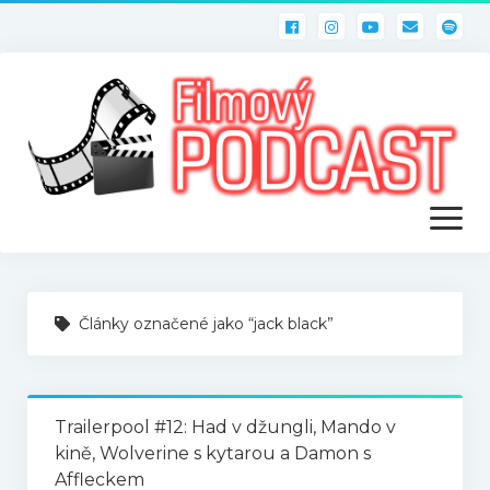
otevřít
menu
ÚVOD
Články označené jako “jack black”
PODCASTY
Filmový PODCAST
Trailerpool #12: Had v džungli, Mando v
kině, Wolverine s kytarou a Damon s
Affleckem