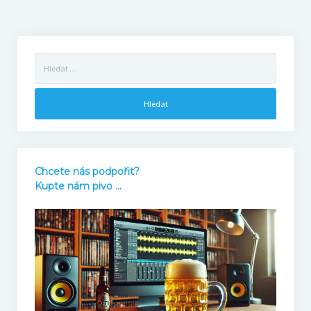
Bonusy
Blog
Vyhledávání
Markovy RECeNZE 2025
2025
2024
Chcete nás podpořit?
Kupte nám pivo ...
2023
2022
Bourne’s blog