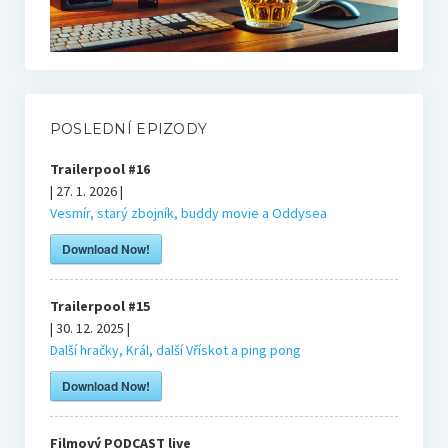
Mikovy mini recenze
Honzův blog
POSLEDNÍ EPIZODY
Filmové resty
Trailerpool #16
| 27. 1. 2026 |
Vesmír, starý zbojník, buddy movie a Oddysea
U televize
Download Now!
Knihy
Trailerpool #15
| 30. 12. 2025 |
O nás
Další hračky, Král, další Vřískot a ping pong
Download Now!
Tým
Filmový PODCAST live