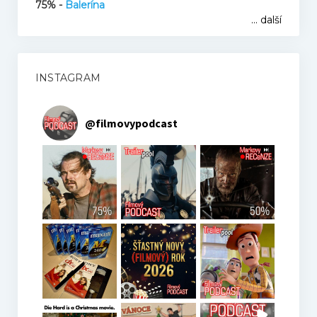
75% -
Balerína
... další
INSTAGRAM
@
filmovypodcast