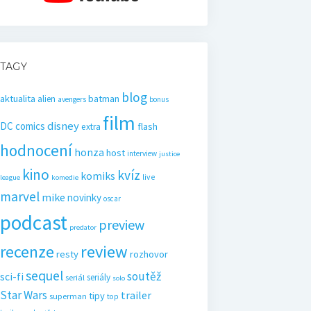
TAGY
blog
aktualita
batman
alien
avengers
bonus
film
disney
DC comics
flash
extra
hodnocení
honza
host
interview
justice
kino
kvíz
komiks
live
league
komedie
marvel
mike
novinky
oscar
podcast
preview
predator
recenze
review
resty
rozhovor
sequel
soutěž
sci-fi
seriály
seriál
solo
Star Wars
trailer
tipy
superman
top