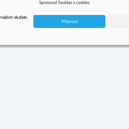
Spravovat Souhlas s cookies
našich služeb.
Příjmout
PŘÁTELÉ A KAMARÁDI
KON
Craft & Furious: S pivem o filmu
✉ po