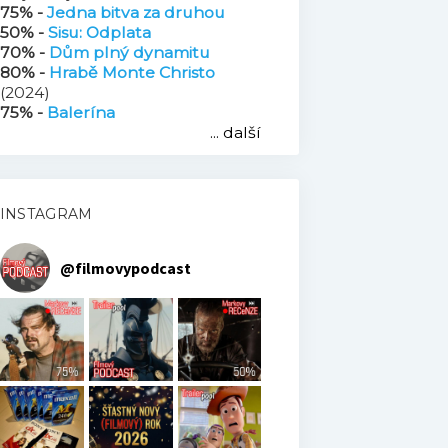
75% -
Jedna bitva za druhou
50% -
Sisu: Odplata
70% -
Dům plný dynamitu
80% -
Hrabě Monte Christo
(2024)
75% -
Balerína
... další
INSTAGRAM
@
filmovypodcast