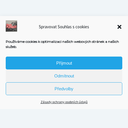
Spravovat Souhlas s cookies
Používáme cookies k optimalizaci našich webových stránek a našich
služeb.
Příjmout
Odmítnout
Předvolby
Zásady ochrany osobních údajů
Scroll
to
the
top