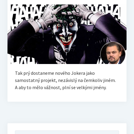
Live
Sólo
RECENZE
Trailerpool
Když se řekne…
Tak prý dostaneme nového Jokera jako
samostatný projekt, nezávislý na čemkoliv jiném.
A aby to mělo vážnost, plní se velkými jmény.
HOST – rozhovory
Filmové tipy
EXTRA
Vyhledávání