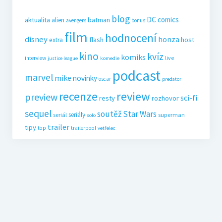
blog
DC comics
aktualita
batman
alien
avengers
bonus
film
hodnocení
disney
honza
flash
host
extra
kino
kvíz
komiks
live
interview
justice league
komedie
podcast
marvel
mike
novinky
oscar
predator
recenze
review
preview
sci-fi
resty
rozhovor
sequel
soutěž
Star Wars
seriály
seriál
superman
solo
trailer
tipy
top
trailerpool
vetřelec