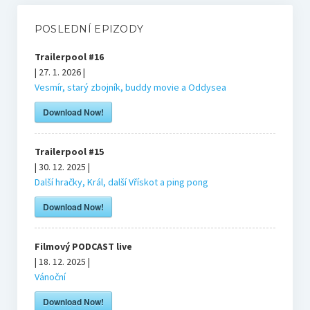
Bonusy
POSLEDNÍ EPIZODY
Blog
Trailerpool #16
| 27. 1. 2026 |
Markovy RECeNZE 2025
Vesmír, starý zbojník, buddy movie a Oddysea
Download Now!
2025
Trailerpool #15
| 30. 12. 2025 |
2024
Další hračky, Král, další Vřískot a ping pong
Download Now!
2023
Filmový PODCAST live
2022
| 18. 12. 2025 |
Vánoční
Bourne’s blog
Download Now!