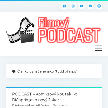
otevřít
menu
ÚVOD
Články označené jako “todd phillips”
PODCASTY
Filmový PODCAST
PODCAST – Komiksový koutek IV:
DiCaprio jako nový Joker
Publikováno 14. září 2017 autorem Honza Bureš