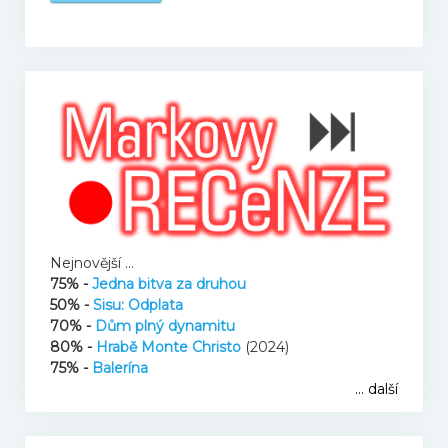
Mikovy mini recenze
Honzův blog
Filmové resty
U televize
Nejnovější ...
Knihy
75% -
Jedna bitva za druhou
50% -
Sisu: Odplata
70% -
Dům plný dynamitu
O nás
80% -
Hrabě Monte Christo
(2024)
75% -
Balerína
... další
Tým