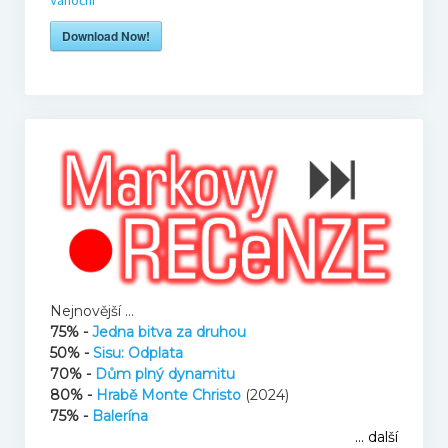
Download Now!
Mikovy mini recenze
Honzův blog
Filmové resty
U televize
Knihy
Nejnovější ...
75% -
Jedna bitva za druhou
O nás
50% -
Sisu: Odplata
70% -
Dům plný dynamitu
80% -
Hrabě Monte Christo
(2024)
Tým
75% -
Balerína
... další