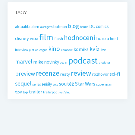
TAGY
blog
DC comics
aktualita
batman
alien
avengers
bonus
film
hodnocení
disney
honza
flash
host
extra
kino
kvíz
komiks
live
interview
justice league
komedie
podcast
marvel
mike
novinky
oscar
predator
recenze
review
preview
sci-fi
resty
rozhovor
sequel
soutěž
Star Wars
seriály
seriál
superman
solo
trailer
tipy
top
trailerpool
vetřelec