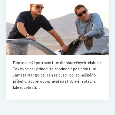
Live
Sólo
RECENZE
Trailerpool
Když se řekne…
Fantastický sportovní film dle skutečných událostí.
Tak by se dal jednoduše zhodnotit poslední film
Jamese Mangolda. Ten se pustil do jedinečného
HOST – rozhovory
příběhu, aby jej odvyprávěl na stříbrném plátně,
kde rozehráli…
Filmové tipy
EXTRA