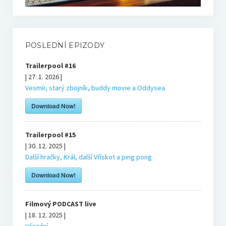
Bonusy
Blog
POSLEDNÍ EPIZODY
Markovy RECeNZE 2025
Trailerpool #16
| 27. 1. 2026 |
Vesmír, starý zbojník, buddy movie a Oddysea
2025
Download Now!
2024
Trailerpool #15
| 30. 12. 2025 |
2023
Další hračky, Král, další Vřískot a ping pong
Download Now!
2022
Filmový PODCAST live
Bourne’s blog
| 18. 12. 2025 |
Vánoční