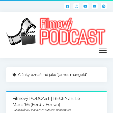
otevřít
menu
ÚVOD
Články označené jako “james mangold”
PODCASTY
Filmový PODCAST
Filmový PODCAST | RECENZE: Le
Mans ’66 (Ford v Ferrari)
Publikováno 5. ledna 2020 autorem Honza Bureš