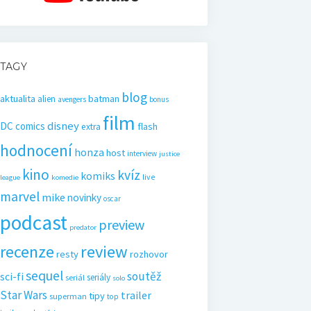
TAGY
blog
aktualita
batman
alien
avengers
bonus
film
disney
DC comics
flash
extra
hodnocení
honza
host
interview
justice
kino
kvíz
komiks
live
league
komedie
marvel
mike
novinky
oscar
podcast
preview
predator
recenze
review
resty
rozhovor
sequel
soutěž
sci-fi
seriály
seriál
solo
Star Wars
trailer
tipy
superman
top