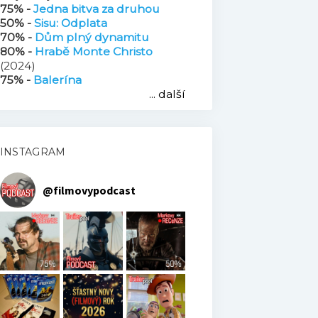
75% -
Jedna bitva za druhou
50% -
Sisu: Odplata
70% -
Dům plný dynamitu
80% -
Hrabě Monte Christo
(2024)
75% -
Balerína
... další
INSTAGRAM
@
filmovypodcast