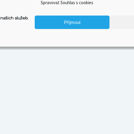
Spravovat Souhlas s cookies
našich služeb.
Příjmout
PŘÁTELÉ A KAMARÁDI
KON
Craft & Furious: S pivem o filmu
✉ po