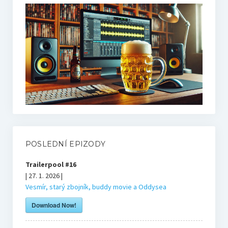
Bonusy
Blog
Markovy RECeNZE 2025
2025
2024
POSLEDNÍ EPIZODY
2023
Trailerpool #16
| 27. 1. 2026 |
2022
Vesmír, starý zbojník, buddy movie a Oddysea
Download Now!
Bourne’s blog