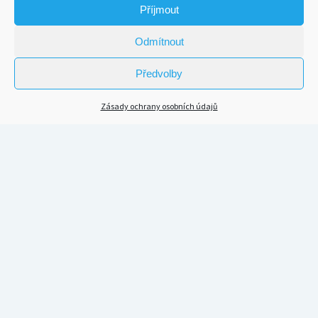
Příjmout
Odmítnout
Předvolby
Zásady ochrany osobních údajů
Scroll
to
the
top
KDE NÁS MŮŽETE POSLOUCHAT