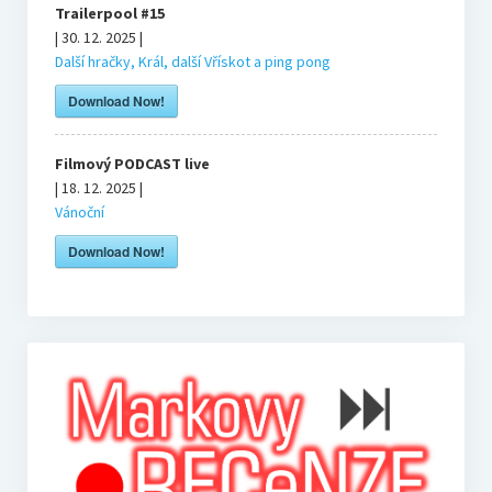
Trailerpool #15
| 30. 12. 2025 |
Mikovy mini recenze
Další hračky, Král, další Vřískot a ping pong
Download Now!
Honzův blog
Filmový PODCAST live
Filmové resty
| 18. 12. 2025 |
Vánoční
U televize
Download Now!
Knihy
O nás
Tým