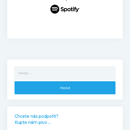
Filmový KVÍZ
Registrace
Pravidla
Výsledky
Vyhledávání
Bonus
Archiv
Podcast NaFilmu
Chcete nás podpořit?
Kupte nám pivo ...