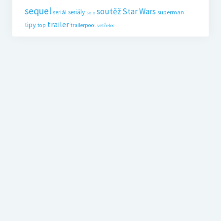
sequel
soutěž
Star Wars
seriály
seriál
superman
solo
trailer
tipy
top
trailerpool
vetřelec