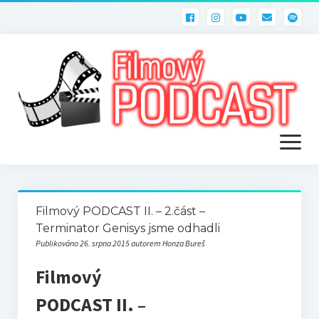
otevřít
menu
ÚVOD
Filmový PODCAST II. – 2.část –
Terminator Genisys jsme odhadli
PODCASTY
Publikováno 26. srpna 2015 autorem Honza Bureš
Filmový
Filmový PODCAST
PODCAST II. –