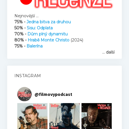
Hosté
Nejnovější ...
Kupte nám pivo
75% -
Jedna bitva za druhou
50% -
Sisu: Odplata
70% -
Dům plný dynamitu
Co je to Podcast?
80% -
Hrabě Monte Christo
(2024)
75% -
Balerína
... další
Kontakt
INSTAGRAM
@
filmovypodcast