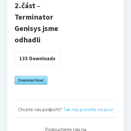
Live
2.část –
Terminator
Sólo
Genisys jsme
RECENZE
odhadli
Trailerpool
135
Downloads
Když se řekne…
Download Now!
HOST – rozhovory
Filmové tipy
Chcete nás podpořit?
Tak nás pozvěte na pivo!
EXTRA
Poslouchejte nás na