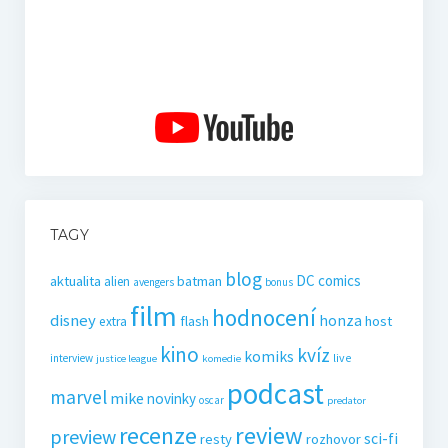
TAGY
blog
DC comics
aktualita
batman
alien
avengers
bonus
film
hodnocení
disney
honza
flash
host
extra
kino
kvíz
komiks
live
interview
justice league
komedie
podcast
marvel
mike
novinky
oscar
predator
recenze
review
preview
sci-fi
resty
rozhovor