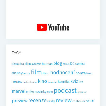
TAGY
blog
DC comics
aktualita
batman
alien
avengers
bonus
film
hodnocení
disney
honza
flash
host
extra
kino
kvíz
komiks
live
interview
justice league
komedie
podcast
marvel
mike
novinky
oscar
predator
recenze
review
preview
sci-fi
resty
rozhovor