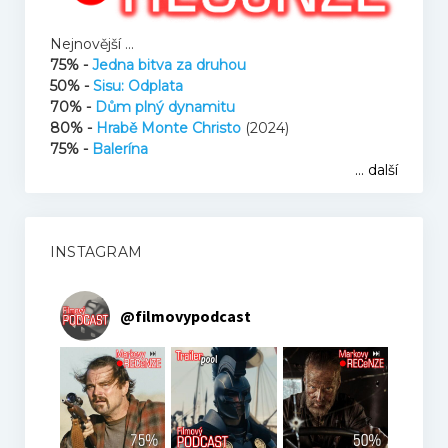
Nejnovější ...
75% -
Jedna bitva za druhou
50% -
Sisu: Odplata
70% -
Dům plný dynamitu
80% -
Hrabě Monte Christo
(2024)
75% -
Balerína
... další
INSTAGRAM
@
filmovypodcast