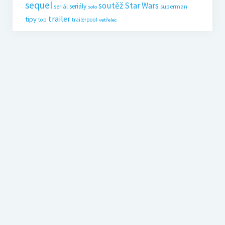
sequel
soutěž
Star Wars
seriály
seriál
superman
solo
trailer
tipy
top
trailerpool
vetřelec