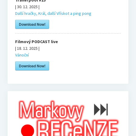
Hosté
| 30. 12. 2025 |
Další hračky, Král, další Vřískot a ping pong
Kupte nám pivo
Download Now!
Co je to Podcast?
Filmový PODCAST live
| 18. 12. 2025 |
Vánoční
Kontakt
Download Now!