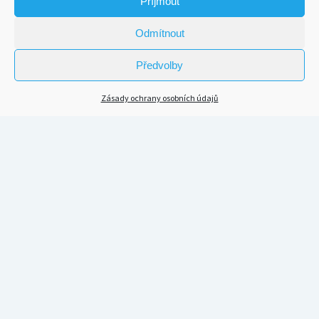
Příjmout
Odmítnout
Předvolby
Zásady ochrany osobních údajů
Scroll
to
the
top
KDE NÁS MŮŽETE POSLOUCHAT
Spotify