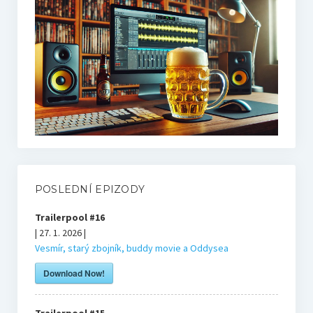
Mikovy mini recenze
Honzův blog
Filmové resty
U televize
POSLEDNÍ EPIZODY
Knihy
Trailerpool #16
| 27. 1. 2026 |
O nás
Vesmír, starý zbojník, buddy movie a Oddysea
Download Now!
Tým
Trailerpool #15