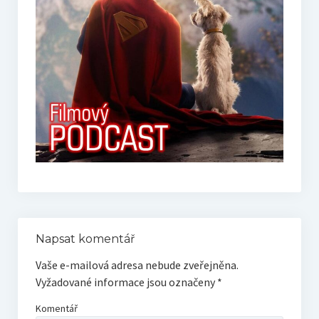
Live
Sólo
RECENZE
Trailerpool
Když se řekne…
HOST – rozhovory
Napsat komentář
Filmové tipy
Vaše e-mailová adresa nebude zveřejněna.
Vyžadované informace jsou označeny
*
EXTRA
Komentář