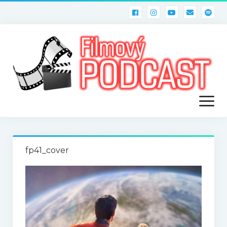
otevřít
menu
ÚVOD
fp41_cover
PODCASTY
Filmový PODCAST