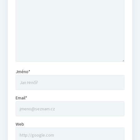
Filmový KVÍZ
Registrace
Pravidla
Výsledky
Jméno*
Bonus
Email*
Archiv
Podcast NaFilmu
Web